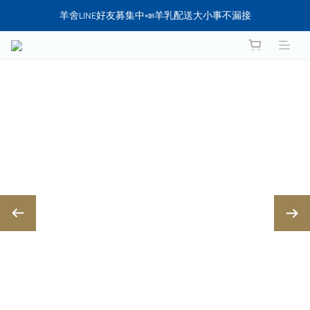
羊舍LINE好友募集中📣羊乳配送大小事不漏接
想找新鮮羊乳？直接幫你送到家❤️
想找新鮮羊乳？直接幫你送到家❤️