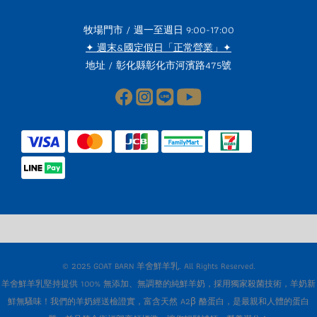
牧場門市 / 週一至週日 9:00-17:00
✦ 週末&國定假日「正常營業」✦
地址 /
彰化縣彰化市河濱路475號
© 2025 GOAT BARN 羊舍鮮羊乳. All Rights Reserved.
羊舍鮮羊乳堅持提供 100% 無添加、無調整的純鮮羊奶，採用獨家殺菌技術，羊奶新
鮮無騷味！我們的羊奶經送檢證實，富含天然 A2β 酪蛋白，是最親和人體的蛋白