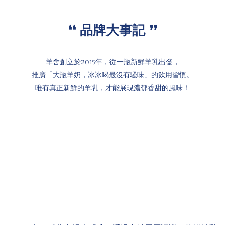
❛❛ 品牌大事記 ❜❜
羊舍創立於2015年，從一瓶新鮮羊乳出發，
推廣「大瓶羊奶，冰冰喝最沒有騷味」的飲用習慣。
唯有真正新鮮的羊乳，才能展現濃郁香甜的風味！