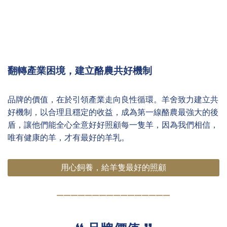
翻轉產業困境，建立酪農共好機制
品牌的價值，在於引領產業走向良性循環。羊舍致力建立共
好機制，以合理且穩定的收益，成為第一線酪農最強大的後
盾，讓他們能全心全意好好照顧每一隻羊，因為我們相信，
唯有健康的羊，才有最好的羊乳。
用心飼養，給羊隻最好的照顧
▔▔▔▔▔▔▔▔▔▔▔▔▔▔▔▔