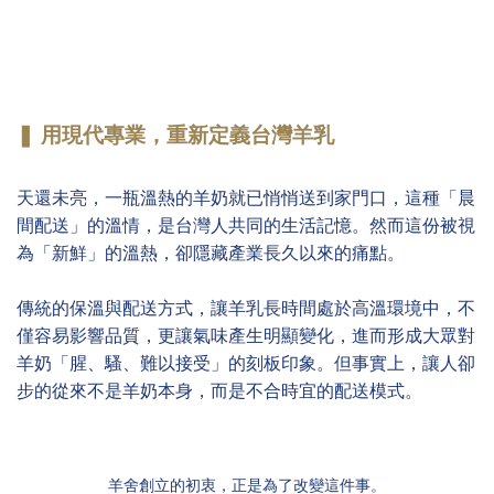
❚ 用現代專業，重新定義台灣羊乳
天還未亮，一瓶溫熱的羊奶就已悄悄送到家門口，這種「晨
間配送」的溫情，是台灣人共同的生活記憶。然而這份被視
為「新鮮」的溫熱，卻隱藏產業長久以來的痛點。
傳統的保溫與配送方式，讓羊乳長時間處於高溫環境中，不
僅容易影響品質，更讓氣味產生明顯變化，進而形成大眾對
羊奶「腥、騷、難以接受」的刻板印象。但事實上，讓人卻
步的從來不是羊奶本身，而是不合時宜的配送模式。
羊舍創立的初衷，正是為了改變這件事。