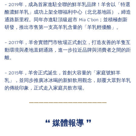
– 2019年，成為首家進駐全聯的鮮羊乳品牌！羊舍以「特選
酪濃鮮羊乳」成功上架全聯福利中心（北北基地區），締造
通路新里程。同年亦進駐頂級超市 Mia C'bon；並積極創新
研發，推出市售第一支高羊乳含量的「羊乳輕優酪」。
– 2017年，羊舍實體門市牧場正式創立，打造友善的羊隻互
動環境與產地直銷通路，進一步拉近品牌與消費者之間的距
離。
– 2015年，羊舍正式誕生，首創大容量的「家庭號鮮羊
乳」，並同步推廣冰冰喝的新鮮飲用觀念，顛覆大眾對羊乳
的傳統印象，正式走入家庭共飲市場。
▔▔▔▔▔▔▔▔▔▔▔▔▔▔▔▔
❛❛ 媒體報導 ❜❜