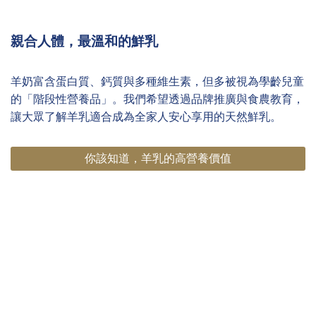
親合人體，最溫和的鮮乳
羊奶富含蛋白質、鈣質與多種維生素，但多被視為學齡兒童
的「階段性營養品」。我們希望透過品牌推廣與食農教育，
讓大眾了解羊乳適合成為全家人安心享用的天然鮮乳。
你該知道，羊乳的高營養價值