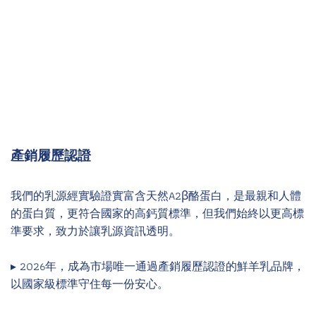
產銷履歷認證
我們的乳源經實驗證實富含天然A2β酪蛋白，是最親和人體
的蛋白質，更符合國家的高鈣質標準，但我們始終以更高標
準要求，致力於讓乳源資訊透明。
▸ 2026年，成為市場唯一通過產銷履歷認證的鮮羊乳品牌，
以國家級標準守住每一份安心。