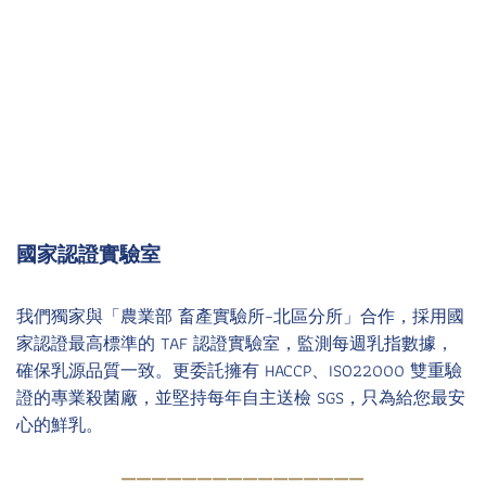
國家認證實驗室
我們獨家與「農業部 畜產實驗所–北區分所」合作，採用國
家認證最高標準的 TAF 認證實驗室，監測每週乳指數據，
確保乳源品質一致。更委託擁有 HACCP、ISO22000 雙重驗
證的專業殺菌廠，並堅持每年自主送檢 SGS，只為給您最安
心的鮮乳。
▔▔▔▔▔▔▔▔▔▔▔▔▔▔▔▔