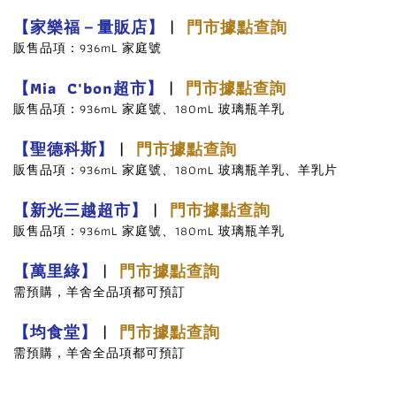
【家樂福－量販店】
︱
門市據點查詢
販售品項：936mL 家庭號
【Mia C'bon超市】
︱
門市據點查詢
販售品項：936mL 家庭號、180mL 玻璃瓶羊乳
【聖德科斯】
︱
門市據點查詢
販售品項：936mL 家庭號、180mL 玻璃瓶羊乳
、羊乳片
【新光三越超市】
︱
門市據點查詢
販售品項：936mL 家庭號、180mL 玻璃瓶羊乳
【萬里綠】
︱
門市據點查詢
需預購，羊舍全品項都可預訂
【均食堂】
︱
門市據點查詢
需預購，羊舍全品項都可預訂