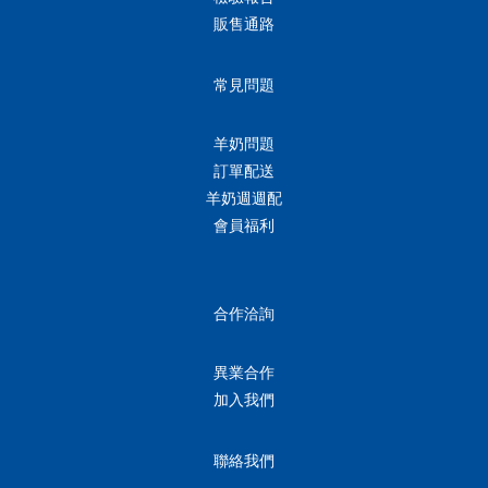
販售通路
常見問題
羊奶問題
訂單配送
羊奶週週配
會員福利
合作洽詢
異業合作
加入我們
聯絡我們