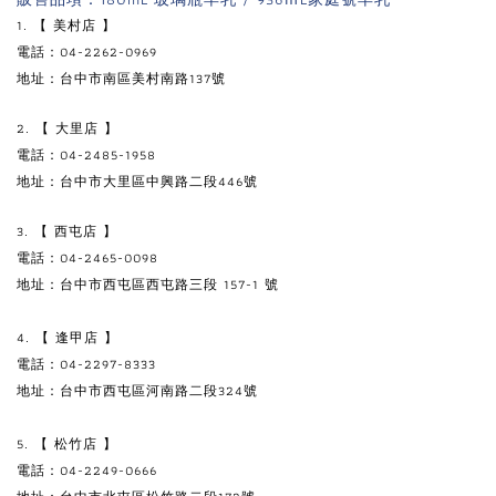
1. 【 美村店 】
電話：
04-2262-0969
地址：
台中市南區美村南路137號
2. 【 大里店 】
電話：
04-2485-1958
地址：
台中市大里區中興路二段446號
3. 【 西屯店 】
電話：
04-2465-0098
地址：
台中市西屯區西屯路三段 157-1 號
4. 【 逢甲店 】
電話：
04-2297-8333
地址：
台中市西屯區河南路二段324號
5. 【 松竹店 】
電話：
04-2249-0666