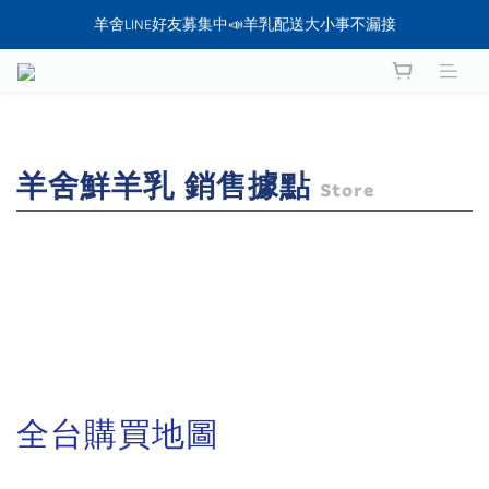
想找新鮮羊乳？直接幫你送到家❤️
想找新鮮羊乳？直接幫你送到家❤️
羊舍鮮羊乳 銷售據點
Store
全台購買地圖