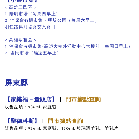
< 高雄三民區 >
1. 陽明市場
（
每周四早上
）
2. 消保會有機市集 - 明堤公園（每周六早上
）
明仁路與河堤路交叉路口
< 高雄苓雅區 >
1. 消保會有機市集-高師大校外活動中心大樓前
(
每周日早上
）
2. 國民市場
（
隔週五早上
）
屏東縣
【家樂福－量販店】
︱
門市據點查詢
販售品項：936mL 家庭號
【聖德科斯】
︱
門市據點查詢
販售品項：936mL 家庭號、180mL 玻璃瓶羊乳
、羊乳片