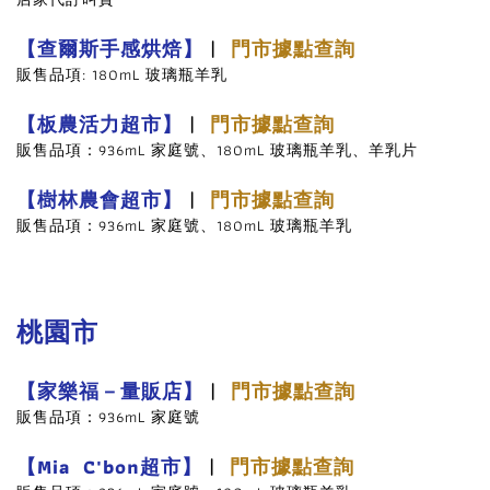
【查爾斯手感烘焙】
︱
門市據點查詢
販售品項: 180mL 玻璃瓶羊乳
【板農活力超市】
︱
門市據點查詢
販售品項：936mL 家庭號、180mL 玻璃瓶羊乳、羊乳片
【樹林農會超市】
︱
門市據點查詢
販售品項：936mL 家庭號、180mL 玻璃瓶羊乳
桃園市
【家樂福－量販店】
︱
門市據點查詢
販售品項：936mL 家庭號
【Mia C'bon超市】
︱
門市據點查詢